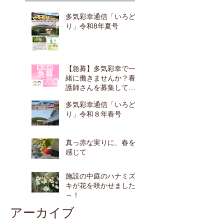
多気彩幸通信「いろど
り」令和8年夏号
【急募】多気彩幸で一
緒に働きませんか？看
護師さんを募集してい
ます！
多気彩幸通信「いろど
り」令和８年春号
真っ赤な実りに、春を
感じて
施設の中庭のハナミズ
キが花を咲かせました
～！
アーカイブ