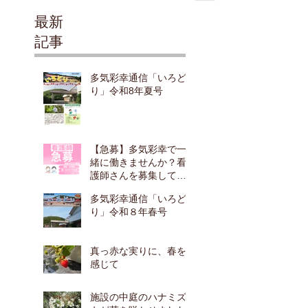
最新
記事
多気彩幸通信「いろど
り」令和8年夏号
【急募】多気彩幸で一
緒に働きませんか？看
護師さんを募集してい
ます！
多気彩幸通信「いろど
り」令和８年春号
真っ赤な実りに、春を
感じて
施設の中庭のハナミズ