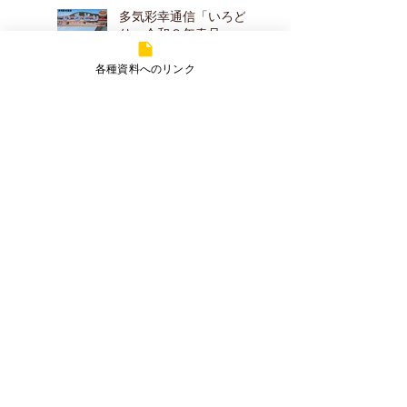
ます！
多気彩幸通信「いろど
り」令和８年春号
各種資料へのリンク
真っ赤な実りに、春を
感じて
施設の中庭のハナミズ
キが花を咲かせました
～！
アーカイブ
2026年7月
（2）
2件の記事
2026年5月
（2）
2件の記事
2026年4月
（2）
2件の記事
2026年3月
（1）
1件の記事
2025年7月
（2）
2件の記事
2025年5月
（1）
1件の記事
2025年3月
（3）
3件の記事
2025年1月
（1）
1件の記事