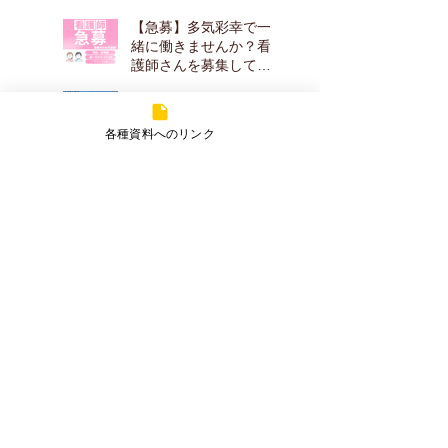
【急募】多気彩幸で一
緒に働きませんか？看
護師さんを募集してい
ます！
多気彩幸通信「いろど
り」令和８年春号
各種資料へのリンク
真っ赤な実りに、春を
感じて
施設の中庭のハナミズ
キが花を咲かせました
～！
アーカイブ
2026年7月
（2）
2件の記事
2026年5月
（2）
2件の記事
2026年4月
（2）
2件の記事
2026年3月
（1）
1件の記事