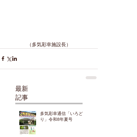
（多気彩幸施設長）
最新
記事
多気彩幸通信「いろど
り」令和8年夏号