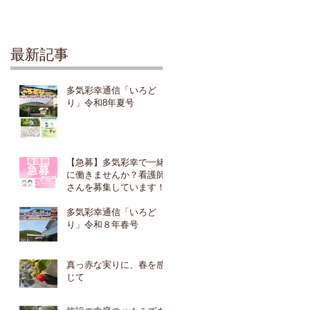
最新記事
多気彩幸通信「いろど
り」令和8年夏号
【急募】多気彩幸で一緒
に働きませんか？看護師
さんを募集しています！
多気彩幸通信「いろど
り」令和８年春号
真っ赤な実りに、春を感
じて