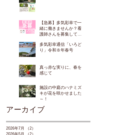
【急募】多気彩幸で一
緒に働きませんか？看
護師さんを募集してい
ます！
多気彩幸通信「いろど
り」令和８年春号
真っ赤な実りに、春を
感じて
施設の中庭のハナミズ
キが花を咲かせました
～！
アーカイブ
2026年7月
（2）
2件の記事
2026年5月
（2）
2件の記事