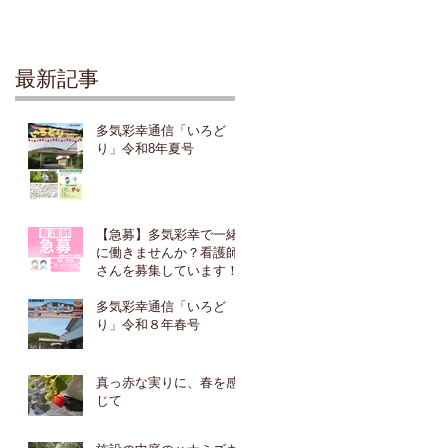
最新記事
多気彩幸通信「いろど
り」令和8年夏号
【急募】多気彩幸で一緒
に働きませんか？看護師
さんを募集しています！
多気彩幸通信「いろど
り」令和８年春号
真っ赤な実りに、春を感
じて