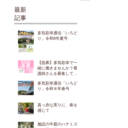
最新
記事
多気彩幸通信「いろど
り」令和8年夏号
【急募】多気彩幸で一
緒に働きませんか？看
護師さんを募集してい
ます！
多気彩幸通信「いろど
り」令和８年春号
真っ赤な実りに、春を
感じて
施設の中庭のハナミズ