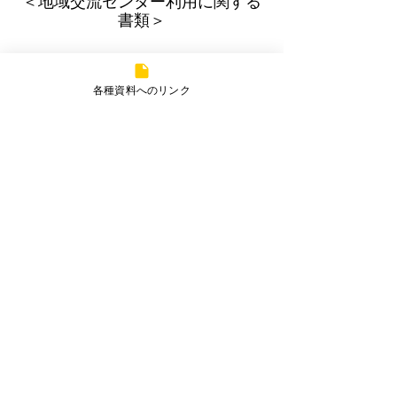
＜地域交流センター利用に関する
書類＞
地域交流センター利用規定
各種資料へのリンク
利用申請書
​関連リンク
※​クリックで別ページへジャンプします。