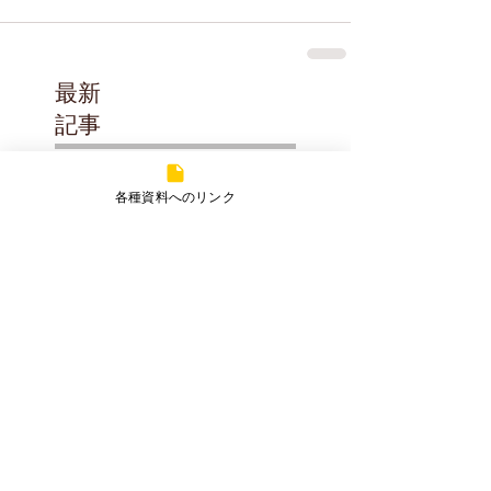
最新
記事
多気彩幸通信「いろど
各種資料へのリンク
り」令和8年夏号
【急募】多気彩幸で一
緒に働きませんか？看
護師さんを募集してい
ます！
多気彩幸通信「いろど
り」令和８年春号
真っ赤な実りに、春を
感じて