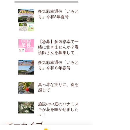
多気彩幸通信「いろど
り」令和8年夏号
【急募】多気彩幸で一
緒に働きませんか？看
護師さんを募集してい
ます！
多気彩幸通信「いろど
り」令和８年春号
真っ赤な実りに、春を
感じて
施設の中庭のハナミズ
キが花を咲かせました
～！
アーカイブ